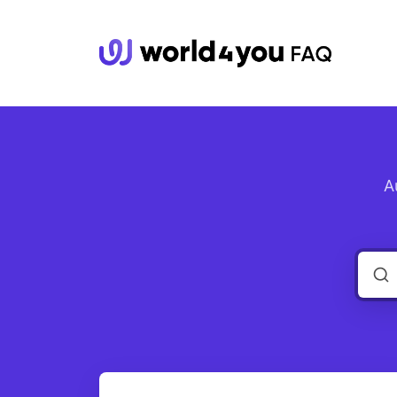
wor
A