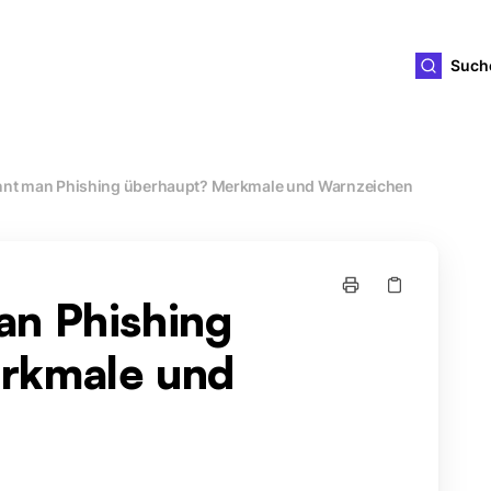
ld4you
Such
nnt man Phishing überhaupt? Merkmale und Warnzeichen
an Phishing
rkmale und