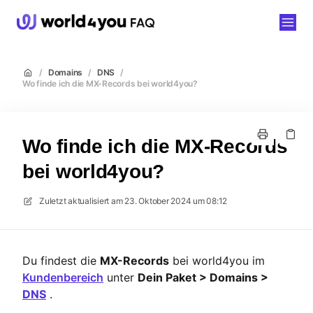
world4you
/
Domains
/
DNS
/
Wo finde ich die MX-Records bei world4you?
Wo finde ich die MX-Records
bei world4you?
Zuletzt aktualisiert am
23. Oktober 2024 um 08:12
Du findest die
MX-Records
bei world4you im
Kundenbereich
unter
Dein Paket > Domains >
DNS
.