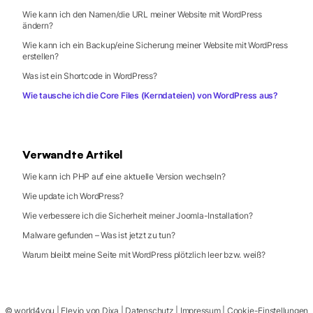
Wie kann ich den Namen/die URL meiner Website mit WordPress
ändern?
Wie kann ich ein Backup/eine Sicherung meiner Website mit WordPress
erstellen?
Was ist ein Shortcode in WordPress?
Wie tausche ich die Core Files (Kerndateien) von WordPress aus?
Verwandte Artikel
Wie kann ich PHP auf eine aktuelle Version wechseln?
Wie update ich WordPress?
Wie verbessere ich die Sicherheit meiner Joomla-Installation?
Malware gefunden – Was ist jetzt zu tun?
Warum bleibt meine Seite mit WordPress plötzlich leer bzw. weiß?
©
world4you
|
Elevio von
Dixa
|
Datenschutz
|
Impressum
|
Cookie-Einstellungen