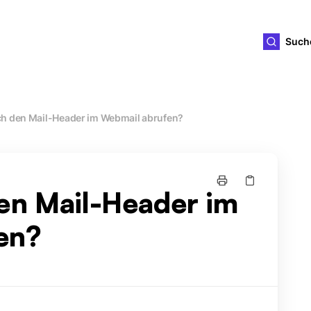
ld4you
Such
ch den Mail-Header im Webmail abrufen?
en Mail-Header im
en?