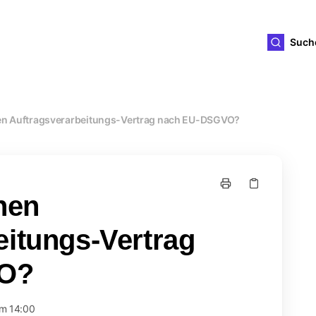
ld4you
Such
nen Auftragsverarbeitungs-Vertrag nach EU-DSGVO?
nen
eitungs-Vertrag
O?
um 14:00