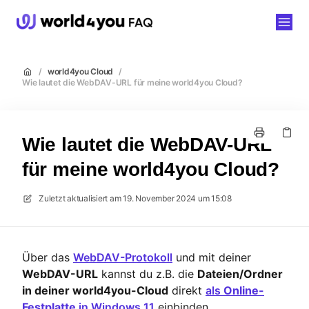
world4you
/
world4you Cloud
/
Wie lautet die WebDAV-URL für meine world4you Cloud?
Wie lautet die WebDAV-URL
für meine world4you Cloud?
Zuletzt aktualisiert am
19. November 2024 um 15:08
Über das
WebDAV-Protokoll
und mit deiner
WebDAV-URL
kannst du z.B. die
Dateien/Ordner
in deiner world4you-Cloud
direkt
als
Online-
Festplatte
in Windows 11
einbinden.