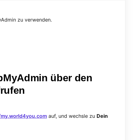
MyAdmin zu verwenden.
hpMyAdmin über den
rufen
//my.world4you.com
auf, und wechsle zu
Dein