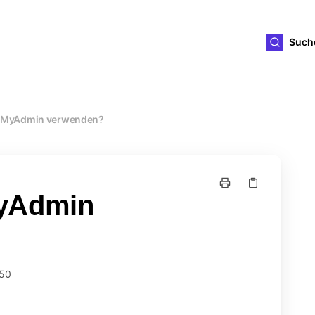
ld4you
Such
pMyAdmin verwenden?
MyAdmin
:50