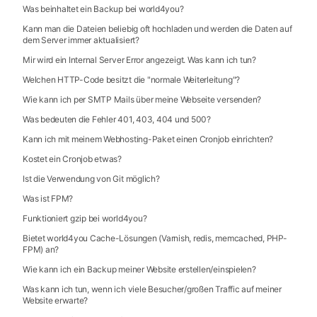
Was beinhaltet ein Backup bei world4you?
Kann man die Dateien beliebig oft hochladen und werden die Daten auf
dem Server immer aktualisiert?
Mir wird ein Internal Server Error angezeigt. Was kann ich tun?
Welchen HTTP-Code besitzt die "normale Weiterleitung"?
Wie kann ich per SMTP Mails über meine Webseite versenden?
Was bedeuten die Fehler 401, 403, 404 und 500?
Kann ich mit meinem Webhosting-Paket einen Cronjob einrichten?
Kostet ein Cronjob etwas?
Ist die Verwendung von Git möglich?
Was ist FPM?
Funktioniert gzip bei world4you?
Bietet world4you Cache-Lösungen (Varnish, redis, memcached, PHP-
FPM) an?
Wie kann ich ein Backup meiner Website erstellen/einspielen?
Was kann ich tun, wenn ich viele Besucher/großen Traffic auf meiner
Website erwarte?