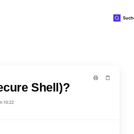
ld4you
Such
ecure Shell)?
m 10:22