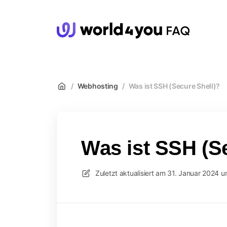
wor
/
Webhosting
/
Was ist SSH (Secure Shell)?
Was ist SSH (S
Zuletzt aktualisiert am
31. Januar 2024 u