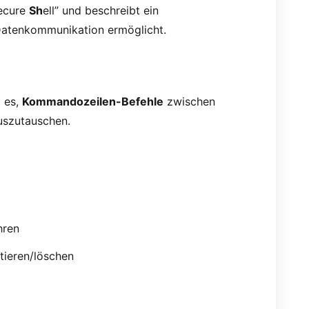
ecure
Sh
ell” und beschreibt ein
 Datenkommunikation ermöglicht.
 es,
Kommandozeilen-Befehle
zwischen
uszutauschen.
hren
tieren/löschen