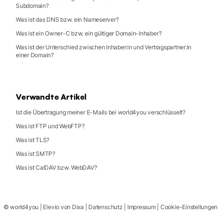
Subdomain?
Was ist das DNS bzw. ein Nameserver?
Was ist ein Owner-C bzw. ein gültiger Domain-Inhaber?
Was ist der Unterschied zwischen Inhaber:in und Vertragspartner:in
einer Domain?
Verwandte Artikel
Ist die Übertragung meiner E-Mails bei world4you verschlüsselt?
Was ist FTP und WebFTP?
Was ist TLS?
Was ist SMTP?
Was ist CalDAV bzw. WebDAV?
©
world4you
|
Elevio von
Dixa
|
Datenschutz
|
Impressum
|
Cookie-Einstellungen