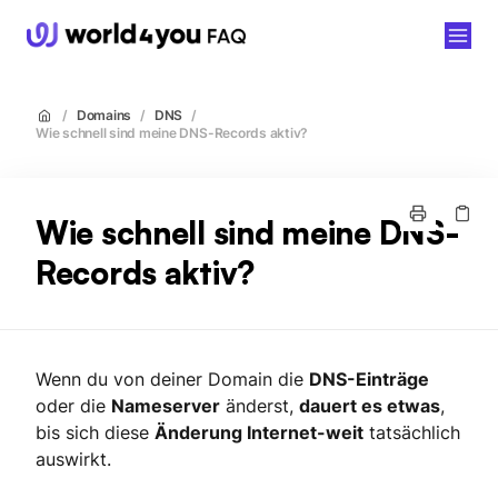
world4you
/
Domains
/
DNS
/
Wie schnell sind meine DNS-Records aktiv?
Wie schnell sind meine DNS-
Records aktiv?
Wenn du von deiner Domain die
DNS-Einträge
oder die
Nameserver
änderst,
dauert es etwas
,
bis sich diese
Änderung Internet-weit
tatsächlich
auswirkt.