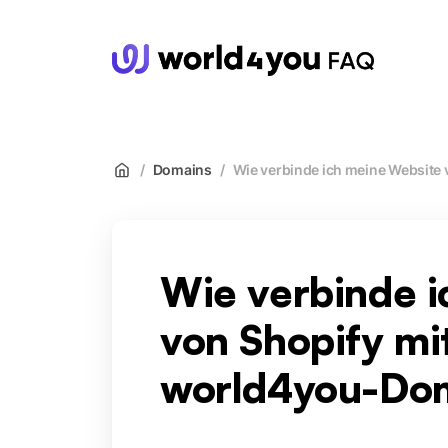
wor
/
Domains
/
Wie verbinde ich meine Website
Wie verbinde 
von Shopify mi
world4you-Do