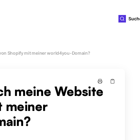
ld4you
Such
 von Shopify mit meiner world4you-Domain?
ich meine Website
t meiner
main?