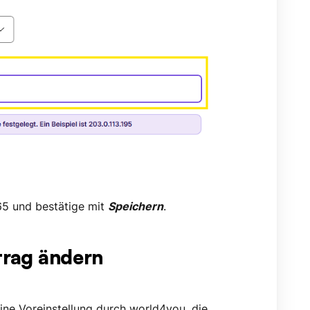
65
und bestätige mit
Speichern
.
rag ändern
eine Voreinstellung durch world4you, die