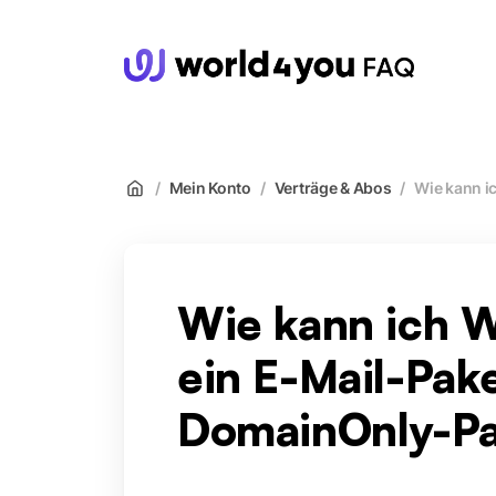
wor
/
Mein Konto
/
Verträge & Abos
/
Wie kann i
Wie kann ich 
ein E-Mail-Pak
DomainOnly-Pa