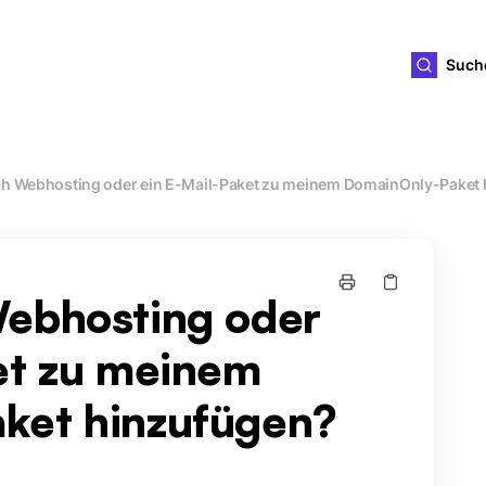
ld4you
Such
ch Webhosting oder ein E-Mail-Paket zu meinem DomainOnly-Paket
Webhosting oder
et zu meinem
ket hinzufügen?