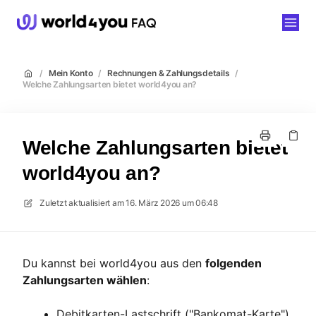
world4you
/
Mein Konto
/
Rechnungen & Zahlungsdetails
/
Welche Zahlungsarten bietet world4you an?
Welche Zahlungsarten bietet
world4you an?
Zuletzt aktualisiert am
16. März 2026 um 06:48
Du kannst bei world4you aus den
folgenden
Zahlungsarten wählen
:
Debitkarten-Lastschrift ("Bankomat-Karte")